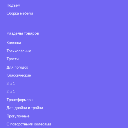
Подъем
Сборка мебели
Разделы товаров
Коляски
Трехколёсные
Tрости
Для погодок
Классические
3 в 1
2 в 1
Tрансформеры
Для двойни и тройни
Прогулочные
С поворотными колесами