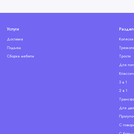
Услуги
Раздел
Доставка
Коляски
Подъем
Трехкол
Сборка мебели
Tрости
Для пог
Классич
3 в 1
2 в 1
Tрансф
Для дво
Прогуло
С повор
С больш