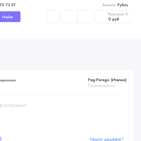
970 73 57
Валюта
Рубль
Корзина
0
Найти
0 руб
Peg-Perego (Италия)
равнение
Производитель
IABO4700-MU49
Нашли дешевле?