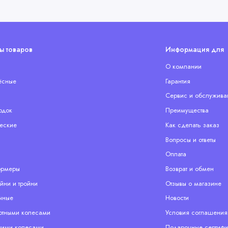
ы товаров
Информация для 
О компании
ёсные
Гарантия
Сервис и обслужива
одок
Преимущества
еские
Как сделать заказ
Вопросы и ответы
Оплата
ормеры
Возврат и обмен
йни и тройни
Отзывы о магазине
чные
Новости
отными колесами
Условия соглашения
ими колесами
Подарочные сертифи