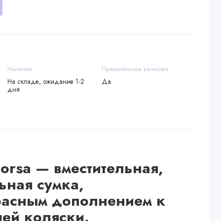
Наличие
Премиальное качество
На складе, ожидание 1-2
Да
дня
Borsa — вместительная,
ная сумка,
расным дополнением к
ей коляски.