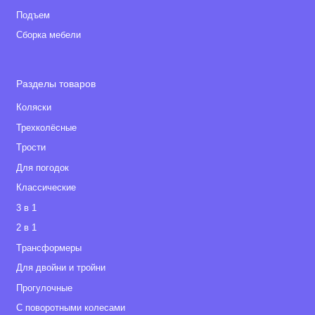
Подъем
Сборка мебели
Разделы товаров
Коляски
Трехколёсные
Tрости
Для погодок
Классические
3 в 1
2 в 1
Tрансформеры
Для двойни и тройни
Прогулочные
С поворотными колесами