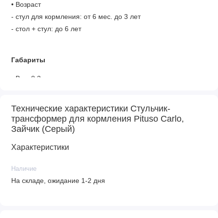
• Возраст
- стул для кормления: от 6 мес. до 3 лет
- стол + стул: до 6 лет
Габариты
• Вес: 8,3 кг
• Размер: 51 х 57 х 106 см
• Вес в упаковке: 9,1 кг
Технические характеристики Стульчик-
• Размер упаковки: 59 х 29 х 59 см
трансформер для кормления Pituso Carlo,
Зайчик (Серый)
Характеристики
Наличие
На складе, ожидание 1-2 дня