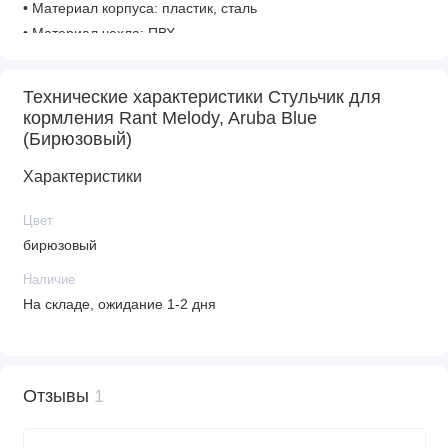
• Материал корпуса: пластик, сталь
• Материал чехла: ПВХ
Технические характеристики Стульчик для
Габариты
кормления Rant Melody, Aruba Blue
• Вес: 11,9 кг
(Бирюзовый)
• Размеры в разложенном виде: 84 х 59 х 107 см
Характеристики
• Размеры в сложенном виде: 67 х 59 х 114 см
• Вес в упаковке: 14,1 кг
Цвет
• Размеры упаковки: 73 х 52,5 х 32,5 см
бирюзовый
Наличие
На складе, ожидание 1-2 дня
Отзывы
1