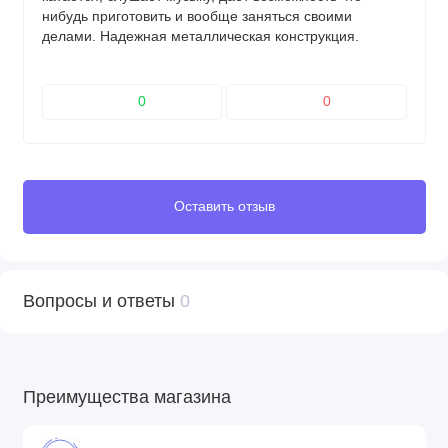
нибудь приготовить и вообще заняться своими
делами. Надежная металлическая конструкция.
Возможность передвижения по квартире не вставая
(колеса на задней стойке). Подключайте любую
музыку через телефон или с флешки. Автоматическое
0
0
укачивание. Есть инструкции пошаговая сборка и
описание каждой детали. В общем к покупке
рекомендую.
Оставить отзыв
Вопросы и ответы
0
Преимущества магазина