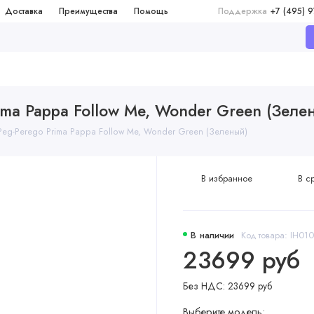
Доставка
Преимущества
Помощь
Поддержка
+7 (495) 
ima Pappa Follow Me, Wonder Green (Зеле
Peg-Perego Prima Pappa Follow Me, Wonder Green (Зеленый)
В избранное
В с
В наличии
Код товара: IH
23699 руб
Без НДС: 23699 руб
Выберите модель: