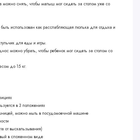
a можно снять, чтобы малыш мог сидеть за столом уже со
быть использован как расслабляющая люлька для отдыха и
стульчик для еды и игры.
днос можно убрать, чтобы ребенок мог сидеть за столом со
сом до 15 кг.
зициях
ьзуется в 3 положениях
ешницей, можно мыть в посудомоечной машине
нocти
та от выскальзывания)
ивый в сложенном виде