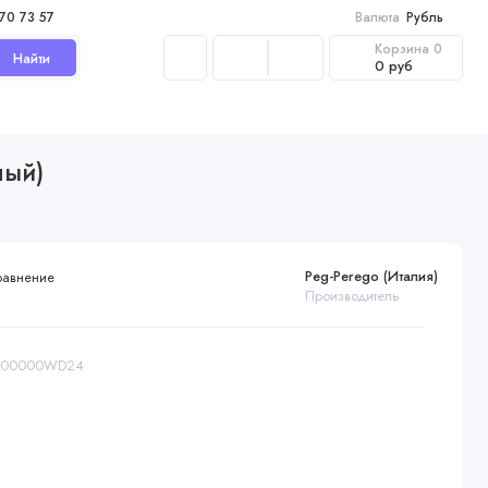
970 73 57
Валюта
Рубль
Корзина
0
Найти
0 руб
ный)
Peg-Perego (Италия)
равнение
Производитель
01000000WD24