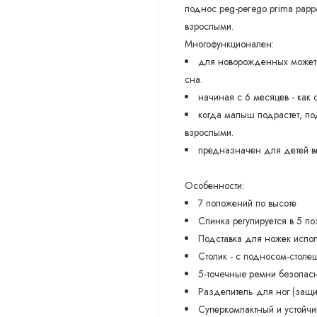
поднос peg-perego prima papp
взрослыми.
Многофункционален:
для новорожденных может 
сна.
начиная с 6 месяцев - как 
когда малыш подрастет, по
взрослыми.
предназначен для детей ве
Особенности:
7 положений по высоте
Спинка регулируется в 5 по
Подставка для ножек испол
Столик - с подносом-стол
5-тoчeчныe peмни бeзoпac
Разделитель для ног (защи
Суперкомпактный и устойч