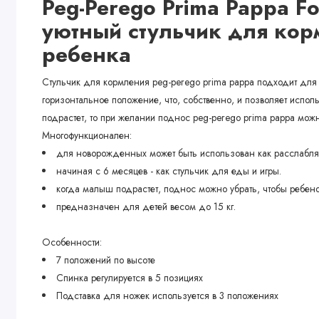
Peg-Perego Prima Pappa 
уютный стульчик для кор
ребенка
Стульчик для кормления peg-perego prima pappa подходит для 
горизонтальное положение, что, собственно, и позволяет испо
подрастет, то при желании поднос peg-perego prima pappa мож
Многофункционален:
для новорожденных может быть использован как расслабля
начиная с 6 месяцев - как стульчик для еды и игры.
когда малыш подрастет, поднос можно убрать, чтобы ребено
предназначен для детей весом до 15 кг.
Особенности:
7 положений по высоте
Спинка регулируется в 5 позициях
Подставка для ножек используется в 3 положениях
Столик - с подносом-столешницей, можно мыть в посудом