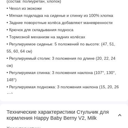
(состав: полиуретан, хлопок)
• Чехол из экокожи
• Мягкая подкладка на сиденье и спинку из 100% хлопка
• Задние поворотные колёса добавляют маневренности
• Крючок для складывания подноса
• Тормозной механизм на задних колёсах
• Регулируемое сиденье: 5 положений по высоте: (47, 51,
55, 60, 64 см)
• Регулируемый столик: 3 положения по длине (20, 22, 24
см)
• Регулируемая спинка: 3 положения наклона (107°, 130°,
148°)
• Регулируемая подножка: 3 положения наклона (15, 20, 26
см)
• Сиденье: ширина между подлокотниками - 29 см
• Сиденье: глубина до края со спинкой - 24 см
Технические характеристики Стульчик для
• Тип ремней безопасности: пятиточечные, с мягкими
кормления Happy Baby Berny V2, Milk
накладками