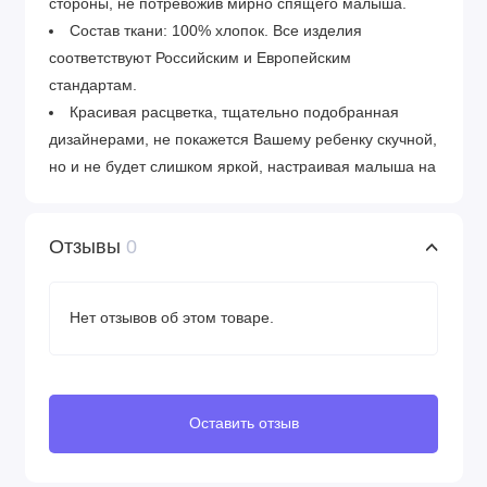
стороны, не потревожив мирно спящего малыша.
Состав ткани: 100% хлопок. Все изделия
соответствуют Российским и Европейским
стандартам.
Красивая расцветка, тщательно подобранная
дизайнерами, не покажется Вашему ребенку скучной,
но и не будет слишком яркой, настраивая малыша на
спокойный лад.
Особенность ткани в том, что в жаркие дни она
Отзывы
0
приятно освежает, а в холодное время задерживает
тепло и согревает ребенка. Также позволяет коже
дышать и хорошо поглощает влагу.
Нет отзывов об этом товаре.
Постельное белье AmaroBaby просто в уходе,
выдерживает максимальное количество стирок, не
истончается и не теряет внешнего вида. Также оно
легко стирается, быстро высыхает и хорошо
Оставить отзыв
разглаживается.
Наполнитель - файберпласт