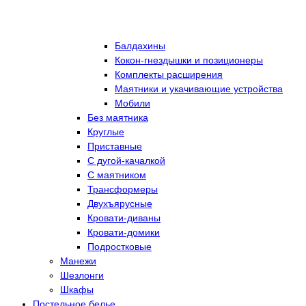
Балдахины
Кокон-гнездышки и позиционеры
Комплекты расширения
Маятники и укачивающие устройства
Мобили
Без маятника
Круглые
Приставные
С дугой-качалкой
С маятником
Трансформеры
Двухъярусные
Кровати-диваны
Кровати-домики
Подростковые
Манежи
Шезлонги
Шкафы
Постельное белье