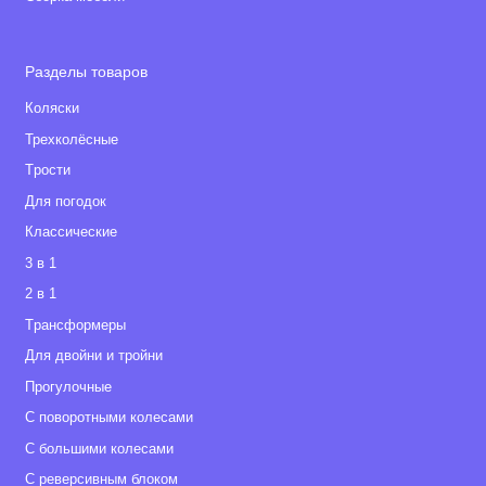
Разделы товаров
Коляски
Трехколёсные
Tрости
Для погодок
Классические
3 в 1
2 в 1
Tрансформеры
Для двойни и тройни
Прогулочные
С поворотными колесами
С большими колесами
С реверсивным блоком