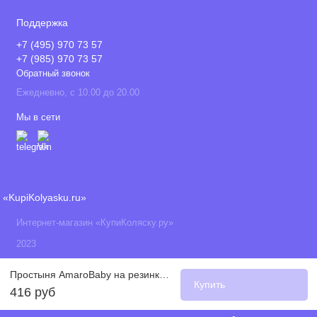
Поддержка
+7 (495) 970 73 57
+7 (985) 970 73 57
Обратный звонок
Ежедневно, с 10.00 до 20.00
Мы в сети
«KupiKolyasku.ru»
Интернет-магазин «КупиКоляску.ру»
2023
Простыня AmaroBaby на резинке поплин 125х75 овечки
Купить
416 руб