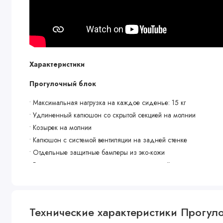
Характеристики
Прогулочный блок
• Максимальная нагрузка на каждое сиденье: 15 кг
• Удлиненный капюшон со скрытой секцией на молнии
• Козырек на молнии
• Капюшон с системой вентиляции на задней стенке
• Отдельные защитные бамперы из эко-кожи
• Регулируемая подставка для ног со свставкой из эко-кожи
• Тканевый разделитель для ног
• Ручка изготовлена из эко-кожи
• 5-точечные ремни безопасности с плечевыми накладками
Технические характеристики Прогуло
• Регулируемые спинки, независимо друг от друга