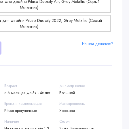
Нашли дешевле?
Возраст
Диаметр колес
с 6 месяцев до 3х - 4х лет
Большой
Бренд и комплектация
Маневренность
Pituso прогулочные
Хорошая
Наличие
Сезон
На складе, ожидание 1-2
Зима, Всесезонные