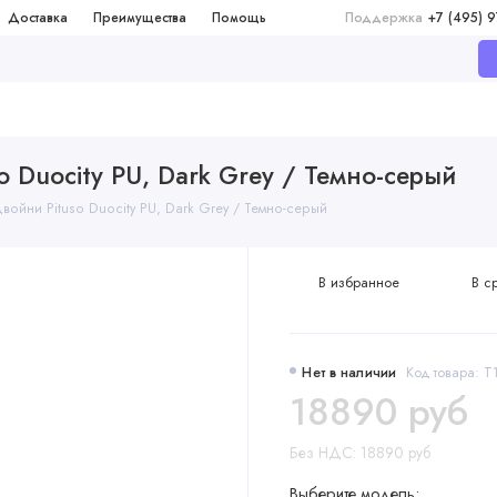
Доставка
Преимущества
Помощь
Поддержка
+7 (495) 
 Duocity PU, Dark Grey / Темно-серый
войни Pituso Duocity PU, Dark Grey / Темно-серый
В избранное
В с
Нет в наличии
Код товара: Т
18890 руб
Без НДС: 18890 руб
Выберите модель: