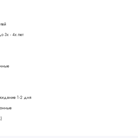
тей
о 3х - 4х лет
очные
жидание 1-2 дня
зонные
)