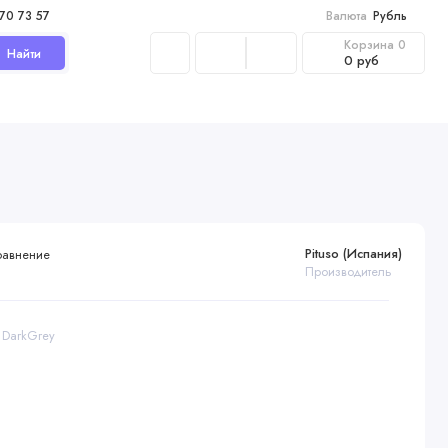
970 73 57
Валюта
Рубль
Корзина
0
Найти
0 руб
Pituso (Испания)
равнение
Производитель
1DarkGrey