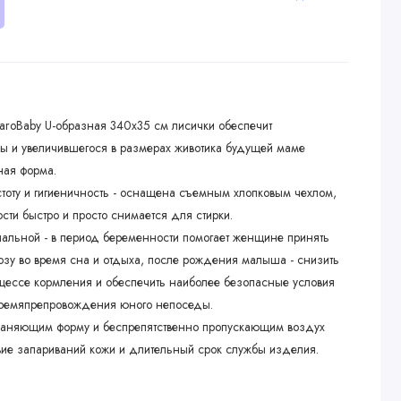
oBaby U-образная 340х35 см лисички обеспечит
 и увеличившегося в размерах животика будущей маме
ная форма.
тоту и гигиеничность - оснащена съемным хлопковым чехлом,
сти быстро и просто снимается для стирки.
альной - в период беременности помогает женщине принять
зу во время сна и отдыха, после рождения малыша - снизить
оцессе кормления и обеспечить наиболее безопасные условия
времяпрепровождения юного непоседы.
аняющим форму и беспрепятственно пропускающим воздух
твие запариваний кожи и длительный срок службы изделия.