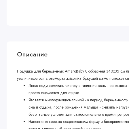
Описание
Подушка для беременных AmaroBaby U-образная 340х35 см л
увеличившегося в размерах животика будущей маме поможет с
Легко поддерживать чистоту и гигиеничность - оснащен
просто снимается для стирки.
Является многофункциональной - в период беременности
сна и отдыха, после рождения малыша - снизить нагруз
безопасные условия для самостоятельного времяпрепр
Наполнена хорошо сохраняющим форму и беспрепятствен
кожи и длительный срок службы изделия.