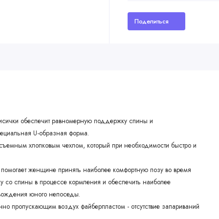
Поделиться
исички обеспечит равномерную поддержку спины и
пециальная U-образная форма.
а съемным хлопковым чехлом, который при необходимости быстро и
 помогает женщине принять наиболее комфортную позу во время
ку со спины в процессе кормления и обеспечить наиболее
овождения юного непоседы.
но пропускающим воздух файберпластом - отсутствие запариваний