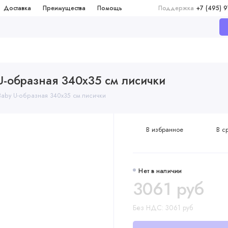
Доставка
Преимущества
Помощь
Поддержка
+7 (495) 
-образная 340х35 см лисички
aby U-образная 340х35 см лисички
В избранное
В с
Нет в наличии
3061 руб
Без НДС: 3061 руб