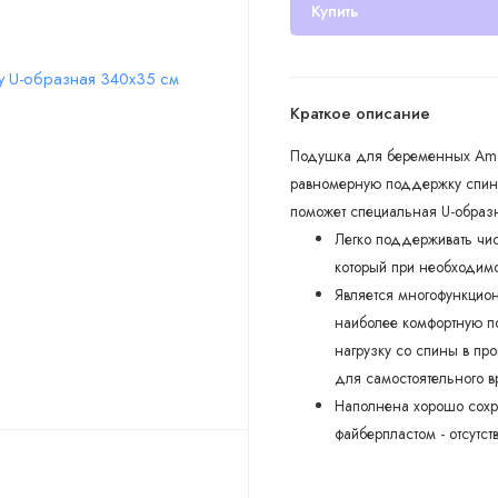
Купить
Краткое описание
Подушка для беременных Amar
равномерную поддержку спины
поможет специальная U-образ
Легко поддерживать чис
который при необходимо
Является многофункцион
наиболее комфортную по
нагрузку со спины в пр
для самостоятельного 
Наполнена хорошо сохр
файберпластом - отсутс