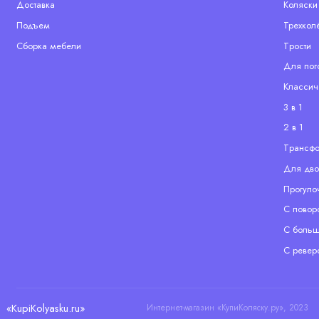
Доставка
Коляски
Подъем
Трехкол
Сборка мебели
Tрости
Для пог
Классич
3 в 1
2 в 1
Tрансф
Для дво
Прогуло
С повор
С больш
С ревер
«KupiKolyasku.ru»
Интернет-магазин «КупиКоляску.ру», 2023