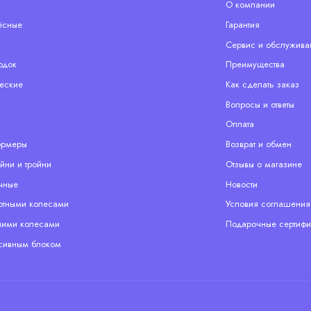
О компании
ёсные
Гарантия
Сервис и обслужива
одок
Преимущества
еские
Как сделать заказ
Вопросы и ответы
Оплата
ормеры
Возврат и обмен
йни и тройни
Отзывы о магазине
чные
Новости
отными колесами
Условия соглашения
ими колесами
Подарочные сертифи
сивным блоком