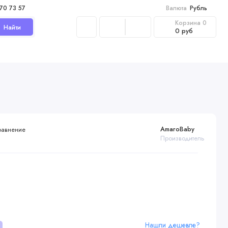
970 73 57
Валюта
Рубль
Корзина
0
Найти
0 руб
AmaroBaby
равнение
Производитель
Нашли дешевле?