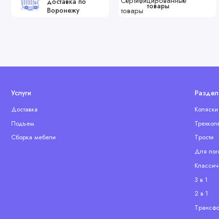
доставка по
товары
Воронежу
Услуги
Раздел
Доставка
Коляски
Подъем
Трехкол
Сборка мебели
Tрости
Для пог
Классич
3 в 1
2 в 1
Tрансф