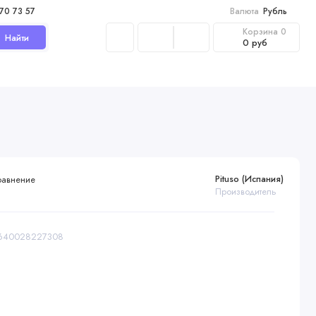
970 73 57
Валюта
Рубль
Корзина
0
Найти
0 руб
Pituso (Испания)
равнение
Производитель
 4640028227308