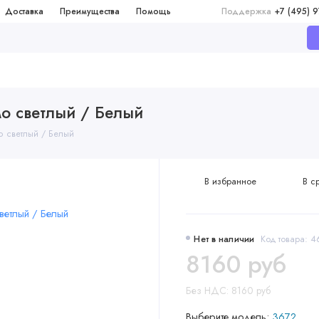
Доставка
Преимущества
Помощь
Поддержка
+7 (495) 
мо светлый / Белый
о светлый / Белый
В избранное
В с
Нет в наличии
Код товара:
8160 руб
Без НДС: 8160 руб
Выберите модель:
3672