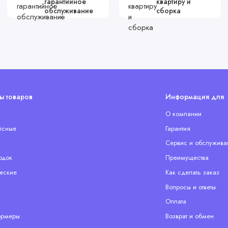
гарантийное
квартиру и
обслуживание
сборка
ы товаров
Информация для 
О компании
ёсные
Гарантия
Сервис и обслужива
одок
Преимущества
еские
Как сделать заказ
Вопросы и ответы
Оплата
ормеры
Возврат и обмен