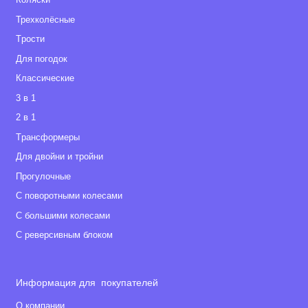
Коляски
Трехколёсные
Tрости
Для погодок
Классические
3 в 1
2 в 1
Tрансформеры
Для двойни и тройни
Прогулочные
С поворотными колесами
С большими колесами
С реверсивным блоком
Информация для покупателей
О компании