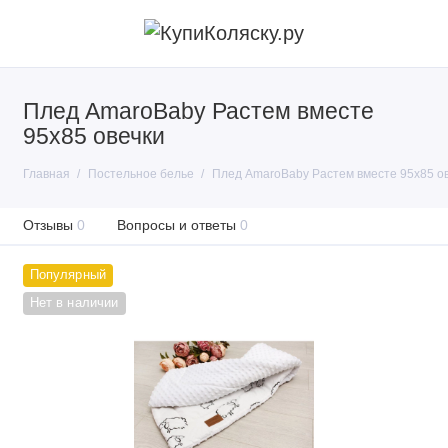
Плед AmaroBaby Растем вместе
95х85 овечки
Главная
Постельное белье
Плед AmaroBaby Растем вместе 95х85 о
Отзывы
0
Вопросы и ответы
0
Популярный
Нет в наличии