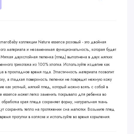
maroBaby коллекции Nature essence розовый - это двойная
ного материала и незаменимая функциональность, которая будет
Мягкая двухслойная пеленка (плед) выполнена в двух мягких
нного трикотажа из 100% хлопка. Используйте изделие как
 в прохладное время года. Эластичность материала позволит
оху, а гладкая поверхность пеленки не повредит нежную кожу
е как уютный, мягкий плед, который можно взять с собой в
e essence может легко заменить покрывало для ребенка во
 обработка края пледа сохраняет форму, натуральная ткань
ут сохранять тепло на протяжении сна малютки. Возьмите плед
время прогулки в коляске и используйте во время кормления.