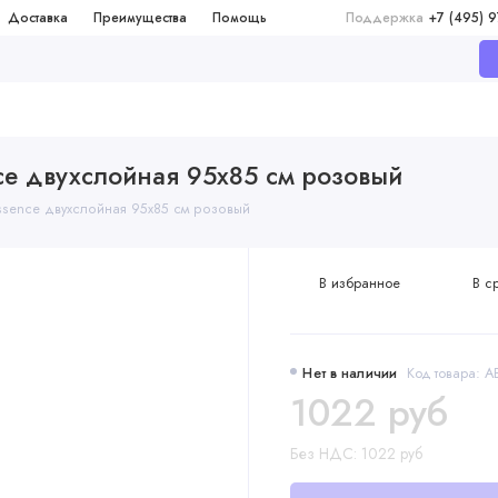
Доставка
Преимущества
Помощь
Поддержка
+7 (495) 
ce двухслойная 95х85 см розовый
ssence двухслойная 95х85 см розовый
В избранное
В с
Нет в наличии
Код товара: 
1022 руб
Без НДС: 1022 руб