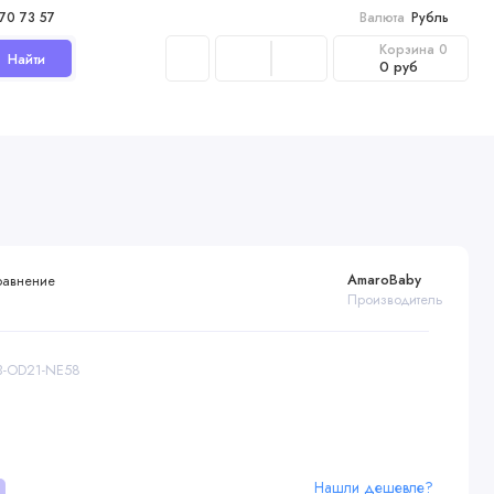
970 73 57
Валюта
Рубль
Корзина
0
Найти
0 руб
AmaroBaby
равнение
Производитель
AB-OD21-NE58
Нашли дешевле?