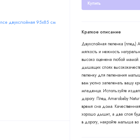
Купить
Краткое описание
Двухслойная пеленка (плед) A
мягкость и нежность натураль
высоко оценена любой мамой. 
дышащих слоях высококачестве
пеленку для пеленания малыша
вам уютно запеленать вашу кр
младенца. Используйте издели
дорогу. Плед Amarobaby Natur
время сна дома. Качественная
хорошо дышит, а два слоя буд
в дорогу, накройте малыша во 