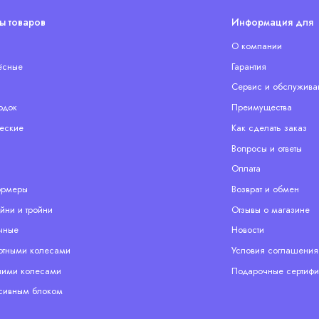
ы товаров
Информация для 
О компании
ёсные
Гарантия
Сервис и обслужива
одок
Преимущества
еские
Как сделать заказ
Вопросы и ответы
Оплата
ормеры
Возврат и обмен
йни и тройни
Отзывы о магазине
чные
Новости
отными колесами
Условия соглашения
ими колесами
Подарочные сертифи
сивным блоком