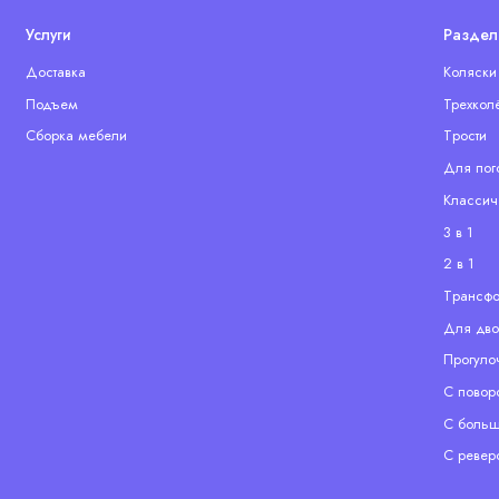
Услуги
Раздел
Доставка
Коляски
Подъем
Трехкол
Сборка мебели
Tрости
Для пог
Классич
3 в 1
2 в 1
Tрансф
Для дво
Прогуло
С повор
С больш
С ревер