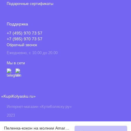
Подарочные сертификаты
Поддержка
+7 (495) 970 73 57
+7 (985) 970 73 57
Обратный звонок
Ежедневно, с 10.00 до 20.00
Мы в сети
«KupiKolyasku.ru»
Интернет-магазин «КупиКоляску.ру»
2023
Пеленка-кокон на молнии Amarobaby Curly фигурная с шапочкой Растения, белый 68