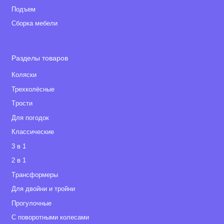
Подъем
Сборка мебели
Разделы товаров
Коляски
Трехколёсные
Tрости
Для погодок
Классические
3 в 1
2 в 1
Tрансформеры
Для двойни и тройни
Прогулочные
С поворотными колесами