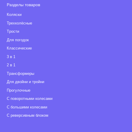
Разделы товаров
Коляски
Трехколёсные
Tрости
Для погодок
Классические
3 в 1
2 в 1
Tрансформеры
Для двойни и тройни
Прогулочные
С поворотными колесами
С большими колесами
С реверсивным блоком