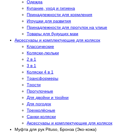
Одежда
Купание, уход и гигиена
Принадлежности для кормления
Игрушки для развития
Принадлежности для прогулок на улице
Товары для будущих мам
Аксессуары и комплектующие для колясок
Классические
Коляски-люльки
2 в 1
3 в 1
Коляски 4 в 1
Tрансформеры
Tрости
Прогулочные
Для двойни и тройни
Для погодок
Трехколёсные
Санки-коляски
Аксессуары и комплектующие для колясок
Муфта для рук Pituso, Бронза (Эко-кожа)