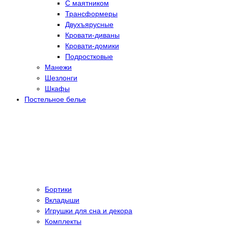
С маятником
Трансформеры
Двухъярусные
Кровати-диваны
Кровати-домики
Подростковые
Манежи
Шезлонги
Шкафы
Постельное белье
Бортики
Вкладыши
Игрушки для сна и декора
Комплекты