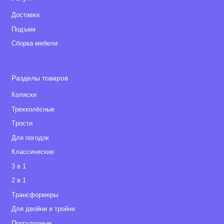
Доставка
Подъем
Сборка мебели
Разделы товаров
Коляски
Трехколёсные
Tрости
Для погодок
Классические
3 в 1
2 в 1
Tрансформеры
Для двойни и тройни
Прогулочные