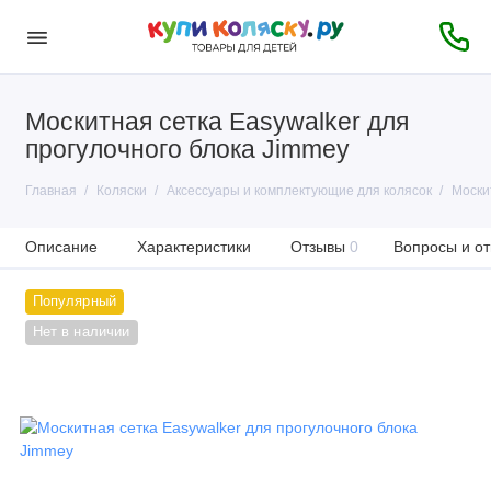
Москитная сетка Easywalker для
прогулочного блока Jimmey
Главная
Коляски
Аксессуары и комплектующие для колясок
Моски
Описание
Характеристики
Отзывы
0
Вопросы и от
Популярный
Нет в наличии