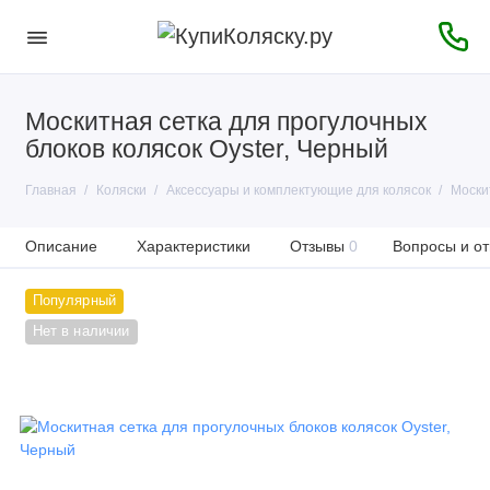
Москитная сетка для прогулочных
блоков колясок Oyster, Черный
Главная
Коляски
Аксессуары и комплектующие для колясок
Моски
Описание
Характеристики
Отзывы
0
Вопросы и от
Популярный
Нет в наличии