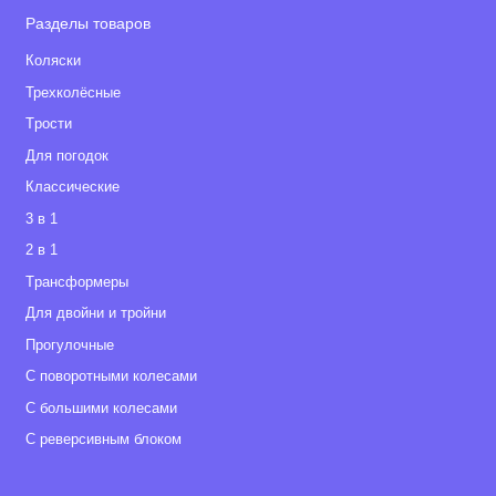
Разделы товаров
Коляски
Трехколёсные
Tрости
Для погодок
Классические
3 в 1
2 в 1
Tрансформеры
Для двойни и тройни
Прогулочные
С поворотными колесами
С большими колесами
С реверсивным блоком