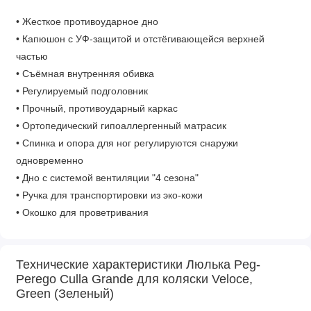
• Жесткое противоударное дно
• Капюшон с УФ-защитой и отстёгивающейся верхней
частью
• Съёмная внутренняя обивка
• Регулируемый подголовник
• Прочный, противоударный каркас
• Ортопедический гипоаллергенный матрасик
• Спинка и опора для ног регулируются снаружи
одновременно
• Дно с системой вентиляции "4 сезона"
• Ручка для транспортировки из эко-кожи
• Окошко для проветривания
• Крепление для игрушки внутри капюшона
• Совместима с коляской Veloce
Технические характеристики Люлька Peg-
Perego Culla Grande для коляски Veloce,
Габариты
Green (Зеленый)