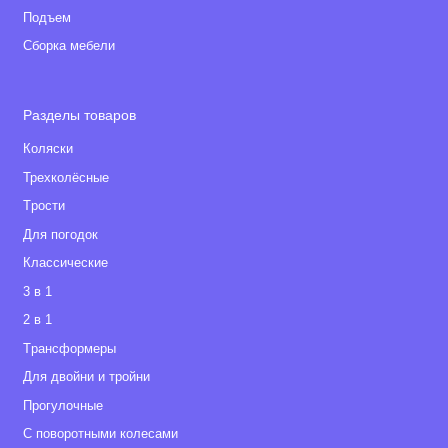
Подъем
Сборка мебели
Разделы товаров
Коляски
Трехколёсные
Tрости
Для погодок
Классические
3 в 1
2 в 1
Tрансформеры
Для двойни и тройни
Прогулочные
С поворотными колесами