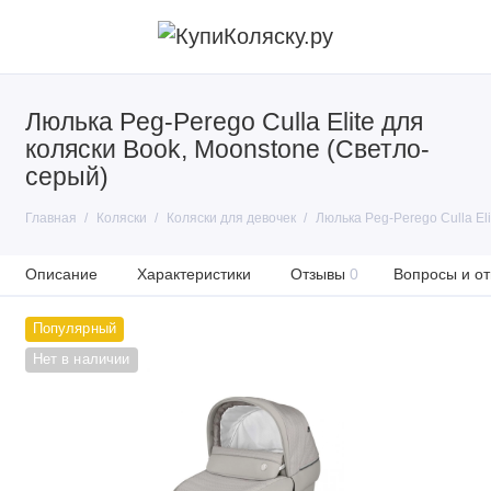
Люлька Peg-Perego Culla Elite для
коляски Book, Moonstone (Светло-
серый)
Главная
Коляски
Коляски для девочек
Люлька Peg-Perego Culla El
Описание
Характеристики
Отзывы
0
Вопросы и от
Популярный
Нет в наличии