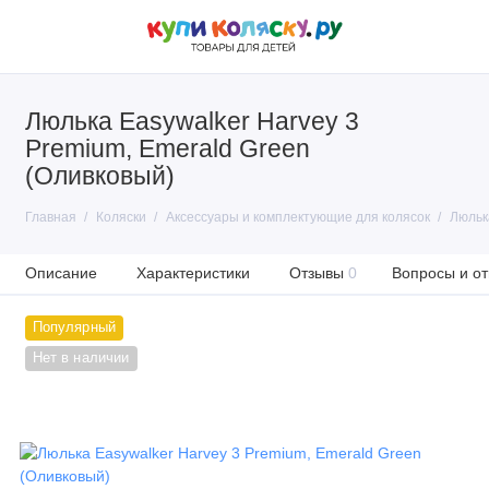
Люлька Easywalker Harvey 3
Premium, Emerald Green
(Оливковый)
Главная
Коляски
Аксессуары и комплектующие для колясок
Люльк
Описание
Характеристики
Отзывы
0
Вопросы и от
Популярный
Нет в наличии