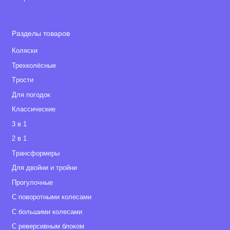
Разделы товаров
Коляски
Трехколёсные
Tрости
Для погодок
Классические
3 в 1
2 в 1
Tрансформеры
Для двойни и тройни
Прогулочные
С поворотными колесами
С большими колесами
С реверсивным блоком