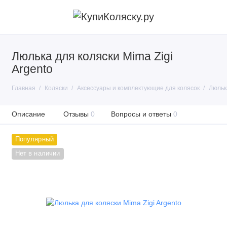
Люлька для коляски Mima Zigi
Argento
Главная
Коляски
Аксессуары и комплектующие для колясок
Люлька
Описание
Отзывы
0
Вопросы и ответы
0
Популярный
Нет в наличии