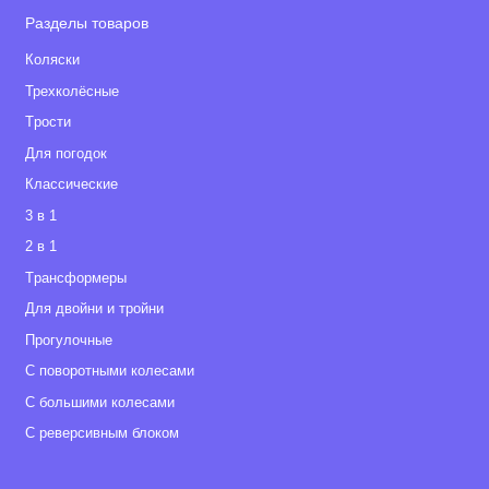
Разделы товаров
Коляски
Трехколёсные
Tрости
Для погодок
Классические
3 в 1
2 в 1
Tрансформеры
Для двойни и тройни
Прогулочные
С поворотными колесами
С большими колесами
С реверсивным блоком