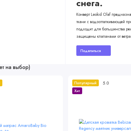
снега.
Конверт Leokid Olaf предназн
ткани с водоотталкивающей пр
подходит для большинства рем
защищены клапанами от ветра
Поделиться
ет на выбор)
5.0
й
Популярный
Хит