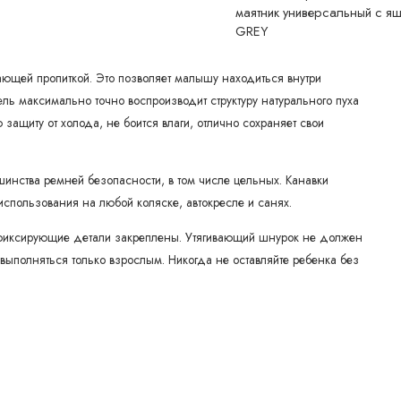
вающей пропиткой. Это позволяет малышу находиться внутри
ель максимально точно воспроизводит структуру натурального пуха
защиту от холода, не боится влаги, отлично сохраняет свои
инства ремней безопасности, в том числе цельных. Канавки
спользования на любой коляске, автокресле и санях.
е фиксирующие детали закреплены. Утягивающий шнурок не должен
ыполняться только взрослым. Никогда не оставляйте ребенка без