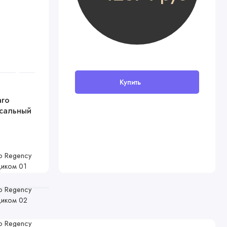
Купить
aro
рсальный