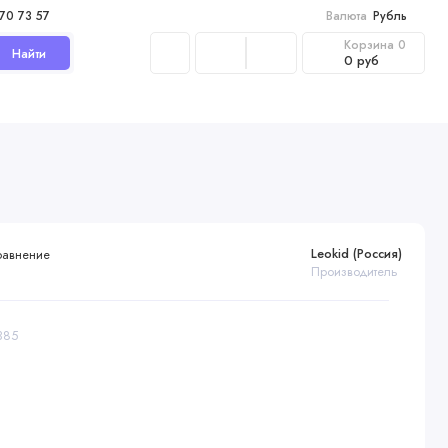
970 73 57
Валюта
Рубль
Корзина
0
Найти
0 руб
Leokid (Россия)
равнение
Производитель
385