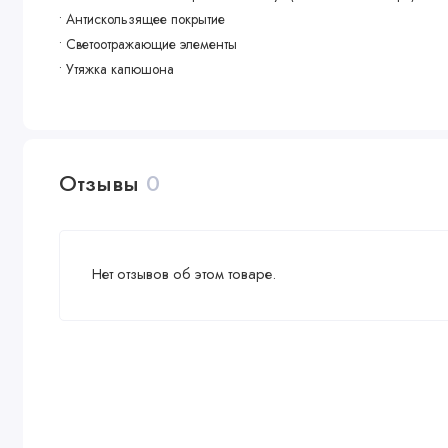
• Антискользящее покрытие
• Светоотражающие элементы
• Утяжка капюшона
• Водоотталкивающая пропитка
Состав
• Ткань верха: Износостойкая ткань (100% полиэстер)
Отзывы
0
• Водоотталкивающая пропитка Bionic-Finish® Eco
• Ткань подкладки: 100% полиэстер
• Утеплитель: Гипоаллергенный биопух (синтетическое перо)
• Фурнитура: пластиковые молнии, пластиковые кнопки, липучки
Нет отзывов об этом товаре.
• Вес утеплителя: 500 г
Уход
• Перед использованием удалите все упаковочные элементы
• Предварительная стирка обязательна
• Стирать с вещами такого же цвета