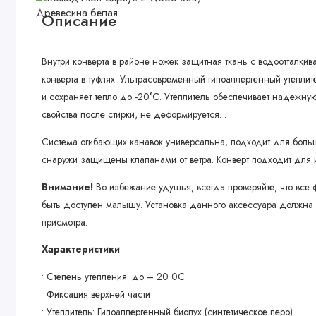
Описание
Внутри конверта в районе ножек защитная ткань с водоотталки
конверта в туфлях. Ультрасовременный гипоаллергенный утеплит
и сохраняет тепло до -20°С. Утеплитель обеспечивает надежную 
свойства после стирки, не деформируется. .
Система огибающих канавок универсальна, подходит для больш
снаружи защищены клапанами от ветра. Конверт подходит для и
Внимание!
Во избежание удушья, всегда проверяйте, что вс
быть доступен малышу. Установка данного аксессуара должна в
присмотра.
Характеристики
• Степень утепления: до – 20 0С
• Фиксация верхней части
• Утеплитель: Гипоаллергенный биопух (синтетическое перо)