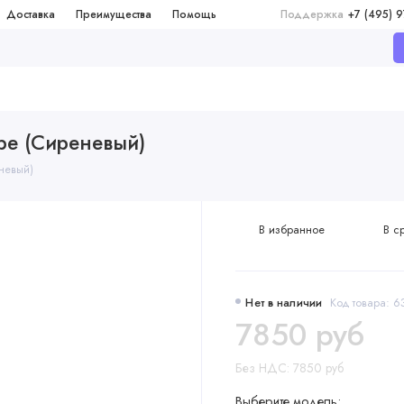
Доставка
Преимущества
Помощь
Поддержка
+7 (495) 
ape (Сиреневый)
невый)
В избранное
В с
Нет в наличии
Код товара: 6
7850 руб
Без НДС: 7850 руб
Выберите модель: