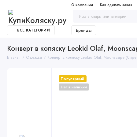
О компании
Как сделать заказ
Бренды
ВСЕ КАТЕГОРИИ
Конверт в коляску Leokid Olaf, Moonsc
Главная
Одежда
Конверт в коляску Leokid Olaf, Moonscape (Сире
Популярный
Нет в наличии