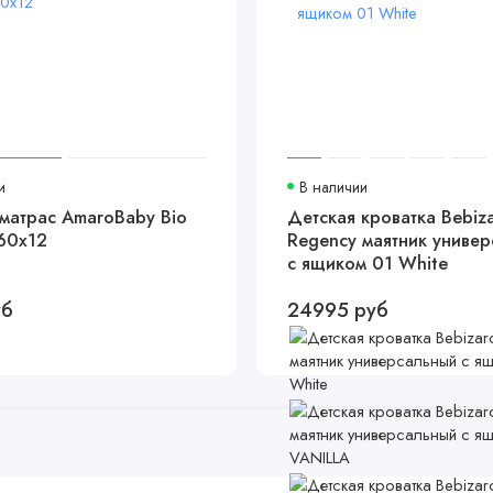
и
В наличии
матрас AmaroBaby Bio
Детская кроватка Bebiz
60х12
Regency маятник униве
с ящиком 01 White
уб
24995 руб