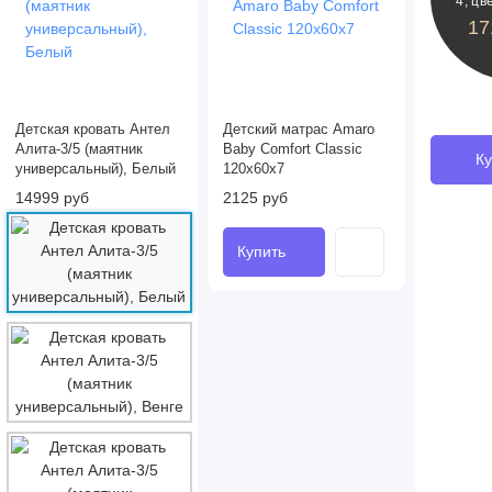
4, цв
17
Детская кровать Антел
Детский матрас Amaro
Алита-3/5 (маятник
Baby Comfort Classic
Ку
универсальный), Белый
120x60х7
14999 руб
2125 руб
Купить