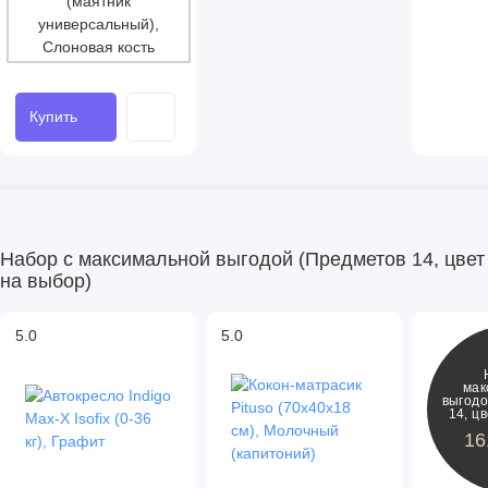
Купить
Набор с максимальной выгодой (Предметов 14, цвет
на выбор)
5.0
5.0
мак
выгодо
14, ц
16