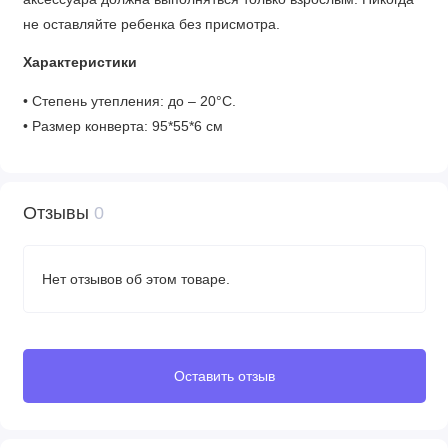
не оставляйте ребенка без присмотра.
Характеристики
• Степень утепления: до – 20°С.
• Размер конверта: 95*55*6 см
• Размер чехла: 43* 26 см
• Вес конверта: 660 г
• Утеплитель: Гипоаллергенный биопух (синтетическое
Отзывы
0
перо)
• Антискользящее покрытие: есть
• Светоотражающие элементы: есть
Нет отзывов об этом товаре.
• Утяжка капюшона: есть
• Водоотталкивающая пропитка: есть
• Вес утеплителя: 460 г
Оставить отзыв
Состав
• Ткань верха: 100% нейлон. Водоотталкивающая пропитка