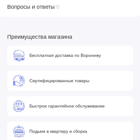
Bionic-Finish® Eco.
Вопросы и ответы
0
• Подкладка: 100% нейлон
• Утеплитель: 100% полиэстер (гипоаллергенный биопух)
• Фурнитура: пластиковая молния, пластиковые кнопки,
липучки, утягивающий резиновый шнурок, пластиковый
Преимущества магазина
стопор
Уход
Бесплатная доставка по Воронежу
• Перед использованием удалите все упаковочные
элементы.
• Стирать отдельно от других вещей. Застегнуть молнии
Сертифицированные товары
перед стиркой.
• Рекомендуемая скорость отжима не более 600 оборотов в
минуту.
Быстрое гарантийное обслуживание
• Не рекомендуется использовать моющие средства,
содержащие отбеливающие вещества, а также
кондиционеры.
Подьем в квартиру и сборка
• Деликатная машинная стирка при 30 .