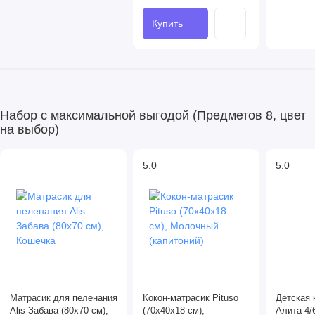
Купить
Набор с максимальной выгодой (Предметов 8, цвет
на выбор)
5.0
5.0
Матрасик для пеленания
Кокон-матрасик Pituso
Детская 
Alis Забава (80х70 см),
(70x40x18 см),
Алита-4/