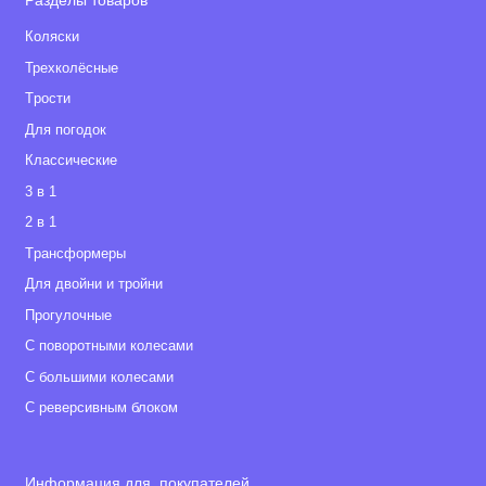
Разделы товаров
Коляски
Трехколёсные
Tрости
Для погодок
Классические
3 в 1
2 в 1
Tрансформеры
Для двойни и тройни
Прогулочные
С поворотными колесами
С большими колесами
С реверсивным блоком
Информация для покупателей