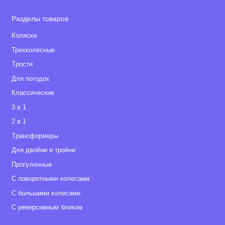
Разделы товаров
Коляски
Трехколёсные
Tрости
Для погодок
Классические
3 в 1
2 в 1
Tрансформеры
Для двойни и тройни
Прогулочные
С поворотными колесами
С большими колесами
С реверсивным блоком