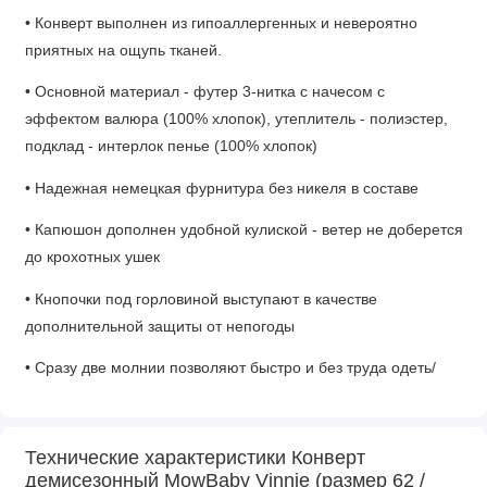
• Конверт выполнен из гипоаллергенных и невероятно
приятных на ощупь тканей.
• Основной материал - футер 3-нитка с начесом с
эффектом валюра (100% хлопок), утеплитель - полиэстер,
подклад - интерлок пенье (100% хлопок)
• Надежная немецкая фурнитура без никеля в составе
• Капюшон дополнен удобной кулиской - ветер не доберется
до крохотных ушек
• Кнопочки под горловиной выступают в качестве
дополнительной защиты от непогоды
• Сразу две молнии позволяют быстро и без труда одеть/
раздеть малыша
• В удобный кармашек на лицевой стороне удобно
Технические характеристики Конверт
положить, например, пустышку в чехле
демисезонный MowBaby Vinnie (размер 62 /