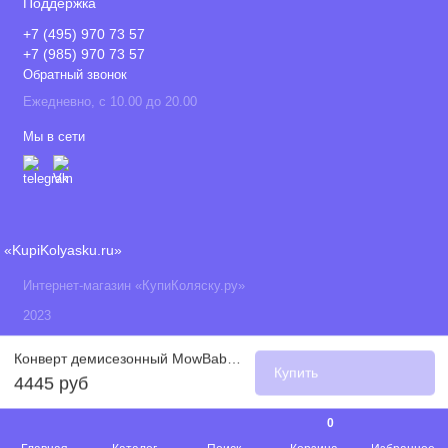
Поддержка
+7 (495) 970 73 57
+7 (985) 970 73 57
Обратный звонок
Ежедневно, с 10.00 до 20.00
Мы в сети
«KupiKolyasku.ru»
Интернет-магазин «КупиКоляску.ру»
2023
Конверт демисезонный MowBaby Vinnie (размер 62 / 0-3 мес), Green (Зеленый)
Купить
4445 руб
0