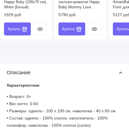
Happy Baby (100х70 см),
люльки-кроватки Happy
AmaroBa
White (Белый)
Baby Mommy Love
Form дл
(100х70 см)
позицион
1929 руб
5790 руб
5127 ру
эффекто
Купить
Купить
Купит
Описание
Характеристики
• Возраст: 0+
• Вес нетто: 0.64
• Размеры: одеяло - 100 х 100 см, наволочка - 40 х 60 см
• Состав: одеяло - 100% хлопок, наполнитель - 100%
полиэфир; наволочка - 100% хлопок (сатин)