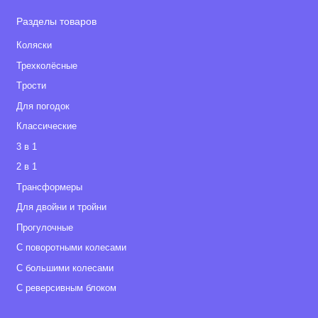
Разделы товаров
Коляски
Трехколёсные
Tрости
Для погодок
Классические
3 в 1
2 в 1
Tрансформеры
Для двойни и тройни
Прогулочные
С поворотными колесами
С большими колесами
С реверсивным блоком