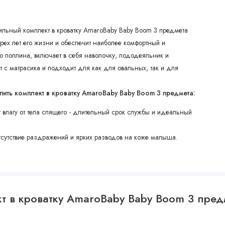
ильный комплект в кроватку AmaroBaby Baby Boom 3 предмета
рех лет его жизни и обеспечит наиболее комфортный и
о поплина, включает в себя наволочку, пододеяльник и
 с матрасика и подходит для как для овальных, так и для
пить комплект в кроватку AmaroBaby Baby Boom 3 предмета:
т влагу от тела спящего - длительный срок службы и идеальный
тсутствие раздражений и ярких разводов на коже малыша.
кт в кроватку AmaroBaby Baby Boom 3 пр