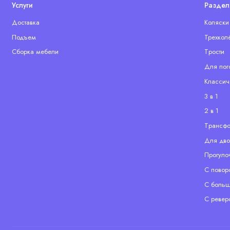
Услуги
Раздел
Доставка
Коляски
Подъем
Трехкол
Сборка мебели
Tрости
Для пог
Классич
3 в 1
2 в 1
Tрансф
Для дво
Прогуло
С повор
С больш
С ревер