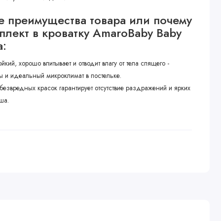
 преимущества товара или почему
мплект в кроватку AmaroBaby Baby
а:
кий, хорошо впитывает и отводит влагу от тела спящего -
 и идеальный микроклимат в постельке.
безвредных красок гарантирует отсутствие раздражений и ярких
ша.