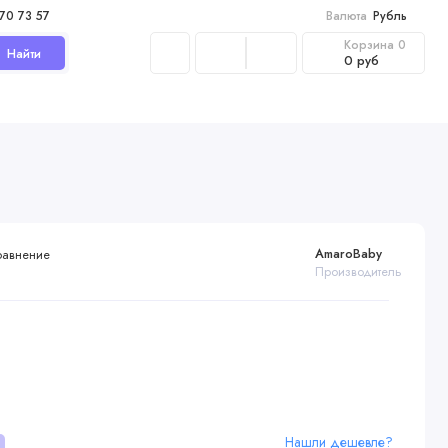
970 73 57
Валюта
Рубль
Корзина
0
Найти
0 руб
AmaroBaby
равнение
Производитель
Нашли дешевле?