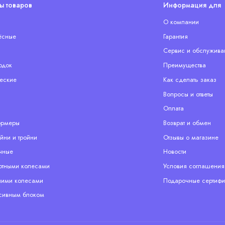
ы товаров
Информация для 
О компании
ёсные
Гарантия
Сервис и обслужива
одок
Преимущества
еские
Как сделать заказ
Вопросы и ответы
Оплата
ормеры
Возврат и обмен
йни и тройни
Отзывы о магазине
чные
Новости
отными колесами
Условия соглашения
ими колесами
Подарочные сертифи
сивным блоком