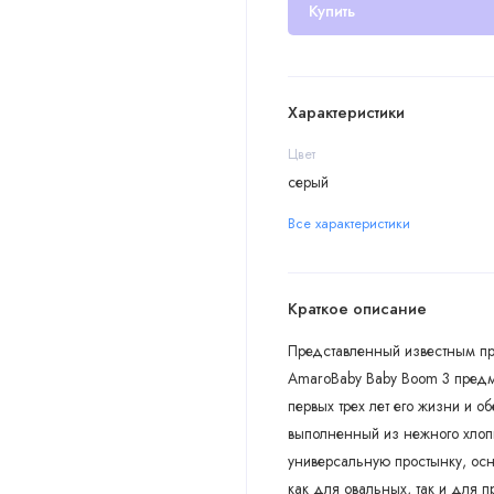
Купить
Характеристики
Цвет
серый
Все характеристики
Краткое описание
Представленный известным про
AmaroBaby Baby Boom 3 предм
первых трех лет его жизни и 
выполненный из нежного хлопк
универсальную простынку, осн
как для овальных, так и для 