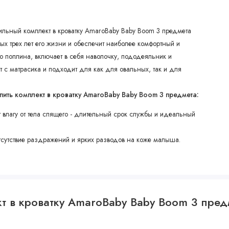
ильный комплект в кроватку AmaroBaby Baby Boom 3 предмета
х трех лет его жизни и обеспечит наиболее комфортный и
о поплина, включает в себя наволочку, пододеяльник и
 с матрасика и подходит для как для овальных, так и для
пить комплект в кроватку AmaroBaby Baby Boom 3 предмета:
т влагу от тела спящего - длительный срок службы и идеальный
тсутствие раздражений и ярких разводов на коже малыша.
кт в кроватку AmaroBaby Baby Boom 3 пр