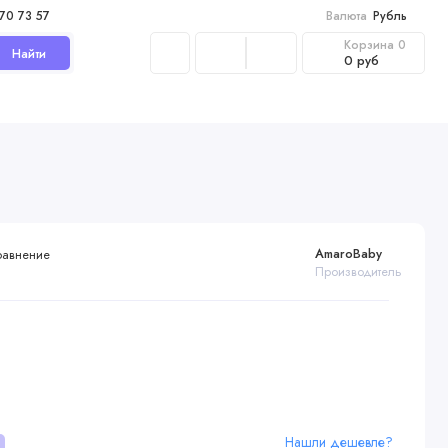
970 73 57
Валюта
Рубль
Корзина
0
Найти
0 руб
AmaroBaby
равнение
Производитель
Нашли дешевле?