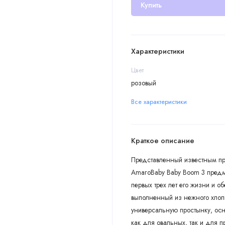
Купить
Характеристики
Цвет
розовый
Все характеристики
Краткое описание
Представленный известным про
AmaroBaby Baby Boom 3 предм
первых трех лет его жизни и 
выполненный из нежного хлопк
универсальную простынку, осн
как для овальных, так и для 