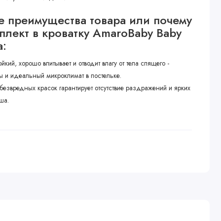
 преимущества товара или почему
мплект в кроватку AmaroBaby Baby
а:
кий, хорошо впитывает и отводит влагу от тела спящего -
 и идеальный микроклимат в постельке.
безвредных красок гарантирует отсутствие раздражений и ярких
ша.