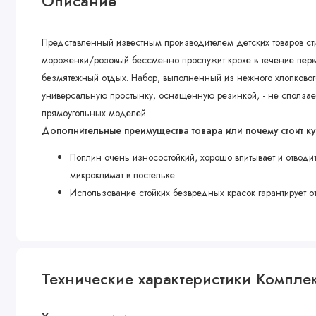
Описание
Представленный известным производителем детских товаров ст
мороженки/розовый бессменно прослужит крохе в течение первы
безмятежный отдых. Набор, выполненный из нежного хлопковог
универсальную простынку, оснащенную резинкой, - не сползает
прямоугольных моделей.
Дополнительные преимущества товара или почему стоит ку
Поплин очень износостойкий, хорошо впитывает и отводи
микроклимат в постельке.
Использование стойких безвредных красок гарантирует о
Технические характеристики Компле