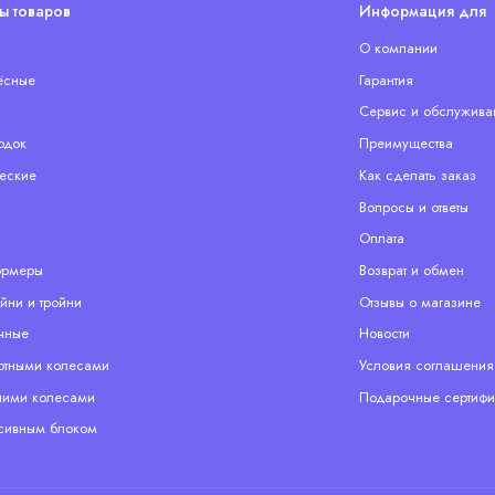
ы товаров
Информация для 
О компании
ёсные
Гарантия
Сервис и обслужива
одок
Преимущества
еские
Как сделать заказ
Вопросы и ответы
Оплата
ормеры
Возврат и обмен
йни и тройни
Отзывы о магазине
чные
Новости
отными колесами
Условия соглашения
ими колесами
Подарочные сертифи
сивным блоком