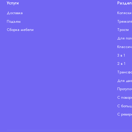
Услуги
Раздел
Доставка
Коляски
Подъем
Трехкол
Сборка мебели
Tрости
Для пог
Классич
3 в 1
2 в 1
Tрансф
Для дво
Прогуло
С повор
С больш
С ревер