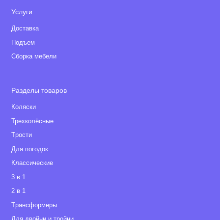
Услуги
Доставка
Подъем
Сборка мебели
Разделы товаров
Коляски
Трехколёсные
Tрости
Для погодок
Классические
3 в 1
2 в 1
Tрансформеры
Для двойни и тройни