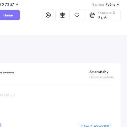
970 73 57
Валюта
Рубль
Корзина
0
Найти
0 руб
AmaroBaby
равнение
Производитель
B-OD21-L1
Нашли дешевле?