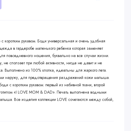
 с коротким рукавом. Боди универсальная и очень удобная
дежда в гардеробе маленького ребенка которая заменяет
для повседневного ношения, буквально на все случаи жизни.
у, не сползает при любой активности, нигде не давит и не
а. Выполнено из 100% хлопка, идеальны для жаркого лета.
ми наружу, для предотвращения раздражений кожи малыша.
боди с коротким рукавом: первый из набивной ткани, второй
логотипом «I LOVE MOM & DAD». Печать выполнена водными
алыша. Все изделия коллекции LOVE сочетаются между собой,