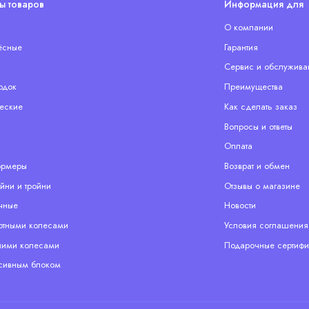
ы товаров
Информация для 
О компании
ёсные
Гарантия
Сервис и обслужива
одок
Преимущества
еские
Как сделать заказ
Вопросы и ответы
Оплата
ормеры
Возврат и обмен
йни и тройни
Отзывы о магазине
чные
Новости
отными колесами
Условия соглашения
ими колесами
Подарочные сертифи
сивным блоком