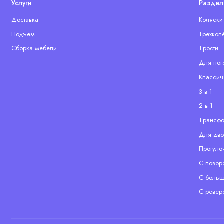
Услуги
Раздел
Доставка
Коляски
Подъем
Трехкол
Сборка мебели
Tрости
Для пог
Классич
3 в 1
2 в 1
Tрансф
Для дво
Прогуло
С повор
С больш
С ревер