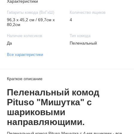
Характеристики
Габариты комода (ВхГхШ)
Количество ящиков
96,3 х 45,2 см / 69,7см х
4
80,2см
Наличие колесиков
Тип комода
Да
Пеленальный
Все характеристики
Краткое описание
Пеленальный комод
Pituso "Мишутка" с
шариковыми
направляющими.
Пеленальный комод Pituso Мишутка с 4-мя ящиками - все