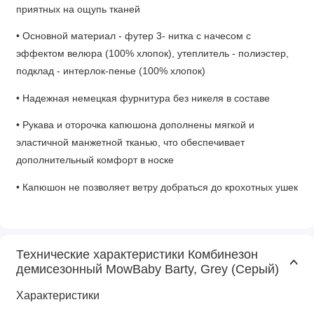
приятных на ощупь тканей
• Основной материал - футер 3- нитка с начесом с
эффектом велюра (100% хлопок), утеплитель - полиэстер,
подклад - интерлок-пенье (100% хлопок)
• Надежная немецкая фурнитура без никеля в составе
• Рукава и оторочка капюшона дополнены мягкой и
эластичной манжетной тканью, что обеспечивает
дополнительный комфорт в носке
• Капюшон не позволяет ветру добраться до крохотных ушек
• Благодаря штанинам с закрытой стопой ножкам всегда
будет тепло
Технические характеристики Комбинезон
• Сразу две молнии позволяют быстро и без труда одеть/
демисезонный MowBaby Barty, Grey (Серый)
раздеть малыша
Характеристики
• Кнопочки под горловиной выступают в качестве