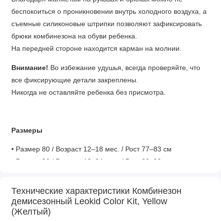
беспокоиться о проникновении внутрь холодного воздуха, а
съемные силиконовые штрипки позволяют зафиксировать
брюки комбинезона на обуви ребенка.
На передней стороне находится карман на молнии.
Внимание!
Во избежание удушья, всегда проверяйте, что
все фиксирующие детали закреплены.
Никогда не оставляйте ребенка без присмотра.
Размеры
• Размер 80 / Возраст 12–18 мес. / Рост 77–83 см
• Размер 86 / Возраст 18–24 мес. / Рост 83–89 см
• Размер 92 / Возраст 2–3 года / Рост 89–95 см
• Размер 98 / Возраст 3–4 года / Рост 95–101 см
Технические характеристики Комбинезон
• Размер 104 / Возраст 4–5 лет / Рост 101-107 см
демисезонный Leokid Color Kit, Yellow
(Желтый)
Состав