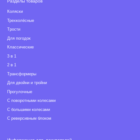
Разделы товаров
Коляски
Трехколёсные
Tрости
Для погодок
Классические
3 в 1
2 в 1
Tрансформеры
Для двойни и тройни
Прогулочные
С поворотными колесами
С большими колесами
С реверсивным блоком