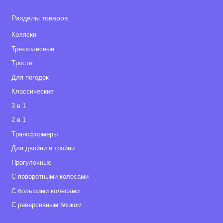
Разделы товаров
Коляски
Трехколёсные
Tрости
Для погодок
Классические
3 в 1
2 в 1
Tрансформеры
Для двойни и тройни
Прогулочные
С поворотными колесами
С большими колесами
С реверсивным блоком