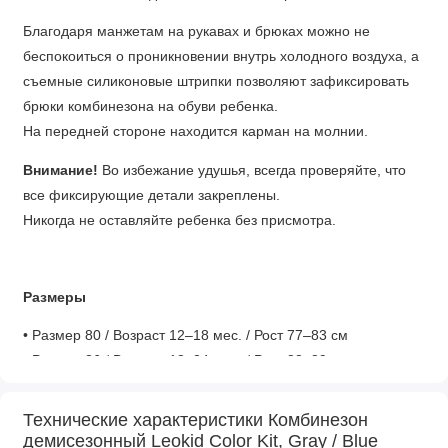
Благодаря манжетам на рукавах и брюках можно не
беспокоиться о проникновении внутрь холодного воздуха, а
съемные силиконовые штрипки позволяют зафиксировать
брюки комбинезона на обуви ребенка.
На передней стороне находится карман на молнии.
Внимание!
Во избежание удушья, всегда проверяйте, что
все фиксирующие детали закреплены.
Никогда не оставляйте ребенка без присмотра.
Размеры
• Размер 80 / Возраст 12–18 мес. / Рост 77–83 см
• Размер 86 / Возраст 18–24 мес. / Рост 83–89 см
• Размер 92 / Возраст 2–3 года / Рост 89–95 см
• Размер 98 / Возраст 3–4 года / Рост 95–101 см
Технические характеристики Комбинезон
• Размер 104 / Возраст 4–5 лет / Рост 101-107 см
демисезонный Leokid Color Kit, Gray / Blue