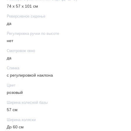
74 х 57 х 101 см
Реверсивное сиденье
да
Регулировка ручки по высоте
нет
Смотровое окно
да
Спинка
с регулировкой наклона
Цвет
розовый
Ширина колесной базы
57 см
Ширина коляски
До 60 см