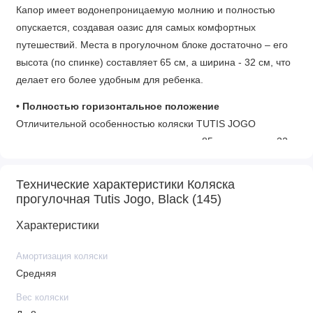
Капор имеет водонепроницаемую молнию и полностью
опускается, создавая оазис для самых комфортных
путешествий. Места в прогулочном блоке достаточно – его
высота (по спинке) составляет 65 см, а ширина - 32 см, что
делает его более удобным для ребенка.
• Полностью горизонтальное положение
Отличительной особенностью коляски TUTIS JOGO
является просторное спальное место – 85 см в длину и 32
см в ширину. Именно поэтому мы уверены, что каждый
ребенок в возрасте до трех лет будет чувствовать себя
Технические характеристики Коляска
комфортно в коляске с мягкой обивкой и качественно
прогулочная Tutis Jogo, Black (145)
отдохнет.
Характеристики
• Смотровое окошко с защитой от дождя и солнца
Во время долгих прогулок у вас будет возможность
Амортизация коляски
наблюдать за своим малышом, не сбиваясь с шага.
Средняя
Прозрачное смотровое окно с защитой от дождя и солнца
Вес коляски
позволит вам наблюдать за своим малышом и не мешать