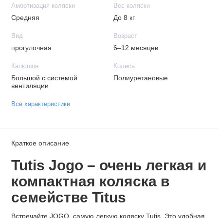
Амортизация коляски
Вес коляски
Средняя
До 8 кг
Вид
Возраст
прогулочная
6–12 месяцев
Капюшон
Колеса
Большой с системой
Полиуретановые
вентиляции
Все характеристики
Краткое описание
Tutis Jogo – очень легкая и
компактная коляска в
семействе Titus
Встречайте JOGO, самую легкую коляску Tutis. Это удобная,