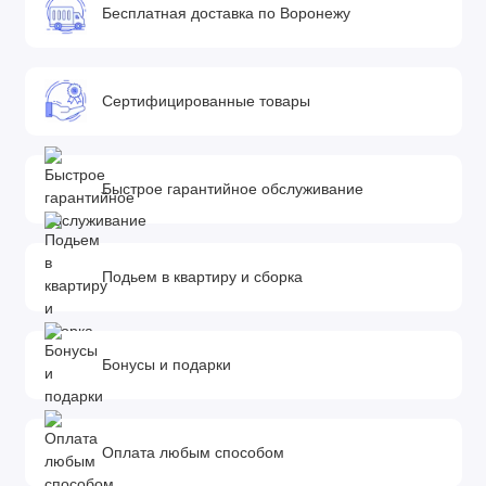
• Тормозная система One ClickTM
Бесплатная доставка по Воронежу
Тормозная система One ClickTM была создана для простого
и мгновенного включения, обеспечивая тем самым высокую
безопасность.
Сертифицированные товары
• Гелевые колеса без проколов
Коляска оснащена полиуретановыми колесами,
изготовленными из прочного материала, который
Быстрое гарантийное обслуживание
обеспечивает комфортные прогулки, без опасений
проколоть шину. Колеса меньшего диаметра экономят
место при хранении в ограниченном пространстве. Все
Подьем в квартиру и сборка
колеса имеют подшипники, гарантирующие долгий срок
службы.
• Открытая корзина для покупок
Бонусы и подарки
Открытая корзина для покупок обеспечивает
дополнительное место для хранения всех необходимых
дорожных принадлежностей и предметов.
Оплата любым способом
Комплектация