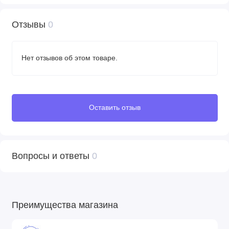
• Амортизация
Коляска имеет заднюю систему амортизации. Это облегчает
Отзывы
0
прогулку родителям и делает ее более удобной для
маленького пассажира при передвижении по неровной
поверхности.
Нет отзывов об этом товаре.
• Ручка из Эко-кожи
Прочная ручка из эко-кожи приятна на ощупь. Удобная
конструкция помогает легко складывать коляску одним
Оставить отзыв
нажатием кнопки.
• Фиксируемые передние колеса
Передние колеса могут быть заблокированы или
Вопросы и ответы
0
разблокированы за один раз. Разблокированные колеса
легко вращаются вокруг своей оси под углом 360 градусов.
Они обеспечивают шасси дополнительную маневренность,
значительно облегчая родителям поездку между полками
Преимущества магазина
магазинов.