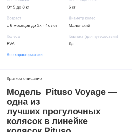
От 5 до 8 кг
6 кг
Возраст
Диаметр колес
с 6 месяцев до 3х - 4х лет
Маленький
Колеса
Компакт (для путешествий)
EVA
Да
Все характеристики
Краткое описание
Модель
Pituso Voyage —
одна из
лучших
прогулочных
колясок
в линейке
колясок Pituso.