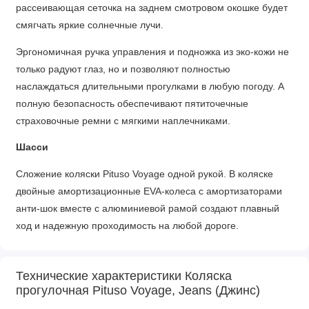
рассеивающая сеточка на заднем смотровом окошке будет
смягчать яркие солнечные лучи.
Эргономичная ручка управления и подножка из эко-кожи не
только радуют глаз, но и позволяют полностью
наслаждаться длительными прогулками в любую погоду. А
полную безопасность обеспечивают пятиточечные
страховочные ремни с мягкими наплечниками.
Шасси
Сложение коляски Pituso Voyage одной рукой. В коляске
двойные амортизационные EVA-колеса с амортизаторами
анти-шок вместе с алюминиевой рамой создают плавный
ход и надежную проходимость на любой дороге.
Вместительная корзина для покупок.
Характеристики
Технические характеристики Коляска
прогулочная Pituso Voyage, Jeans (Джинс)
Прогулочный блок