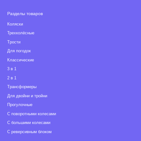
Разделы товаров
Коляски
Трехколёсные
Tрости
Для погодок
Классические
3 в 1
2 в 1
Tрансформеры
Для двойни и тройни
Прогулочные
С поворотными колесами
С большими колесами
С реверсивным блоком