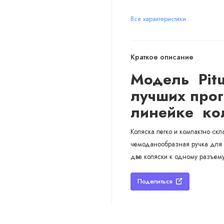
Все характеристики
Краткое описание
Модель
Pit
лучших
про
линейке кол
Коляска легко и компактно ск
чемоданообразная ручка для 
две коляски к одному разъему
Поделиться