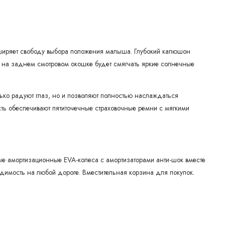
ширяет свободу выбора положения малыша. Глубокий капюшон
а на заднем смотровом окошке будет смягчать яркие солнечные
ько радуют глаз, но и позволяют полностью наслаждаться
ть обеспечивают пятиточечные страховочные ремни с мягкими
ные амортизационные EVA-колеса с амортизаторами анти-шок вместе
имость на любой дороге. Вместительная корзина для покупок.