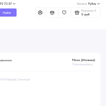
970 73 57
Валюта
Рубль
Корзина
0
Найти
0 руб
Pituso (Испания)
равнение
Производитель
 W890Черный/Зеленый