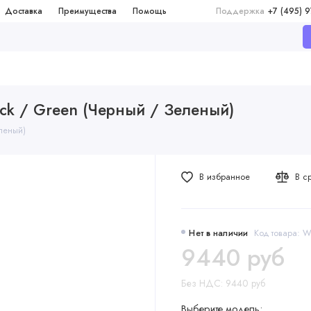
Доставка
Преимущества
Помощь
Поддержка
+7 (495) 
ack / Green (Черный / Зеленый)
леный)
В избранное
В с
Нет в наличии
Код товара:
9440 руб
Без НДС: 9440 руб
Выберите модель: