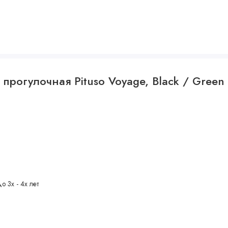
 прогулочная Pituso Voyage, Black / Gree
емодан
о 3х - 4х лет