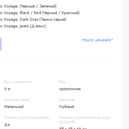
Нашли дешевле?
Вес с сиденьем
Вид
6 кг
прогулочная
Диаметр колес
Капюшон
Маленький
Глубокий
Компакт (для путешествий)
Размеры в разложенном виде
(Д×Ш×В)
Да
98 х 48 х 66 см