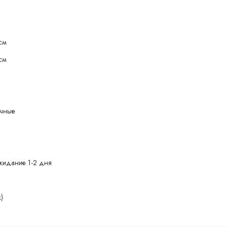
 см
 см
очные
жидание 1-2 дня
)