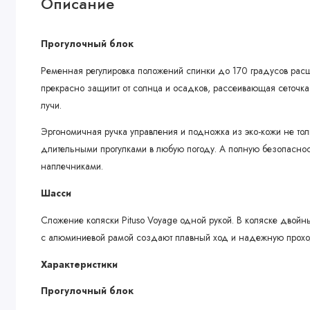
Описание
Прогулочный блок
Ременная регулировка положений спинки до 170 градусов рас
прекрасно защитит от солнца и осадков, рассеивающая сеточк
лучи.
Эргономичная ручка управления и подножка из эко-кожи не тол
длительными прогулками в любую погоду. А полную безопаснос
наплечниками.
Шасси
Сложение коляски Pituso Voyage одной рукой. В коляске двой
с алюминиевой рамой создают плавный ход и надежную проход
Характеристики
Прогулочный блок