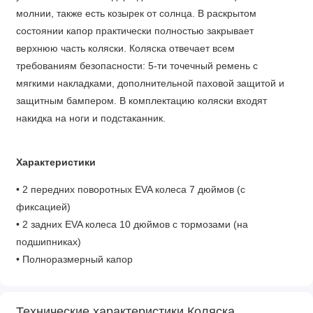
молнии, также есть козырек от солнца. В раскрытом
состоянии капор практически полностью закрывает
верхнюю часть коляски. Коляска отвечает всем
требованиям безопасности: 5-ти точечный ремень с
мягкими накладками, дополнительной паховой защитой и
защитным бампером. В комплектацию коляски входят
накидка на ноги и подстаканник.
Характеристики
• 2 передних поворотных EVA колеса 7 дюймов (с
фиксацией)
• 2 задних EVA колеса 10 дюймов с тормозами (на
подшипниках)
• Полноразмерный капор
• Корзина для покупок
• Пятиточечный ремень безопасности с подплечниками
Технические характеристики Коляска
• Регулируемая подножка