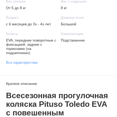
Вес коляски
Вес с сиденьем
От 5 до 8 кг
8 кг
Возраст
Диаметр колес
с 6 месяцев до 3х - 4х лет
Большой
Колеса
Комплектация
EVA, передние поворотные с
Подстаканник
фиксацией, задние с
тормозами (на
подшипниках)
Все характеристики
Краткое описание
Всесезонная
прогулочная
коляска Pituso Toledo EVA
с повешенным