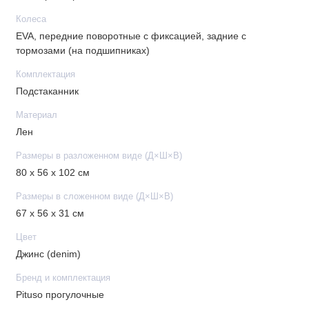
• Вес: 8 кг
Колеса
EVA, передние поворотные с фиксацией, задние с
тормозами (на подшипниках)
Комплектация
Подстаканник
Материал
Лен
Размеры в разложенном виде (Д×Ш×В)
80 х 56 х 102 см
Размеры в сложенном виде (Д×Ш×В)
67 х 56 х 31 см
Цвет
Джинс (denim)
Бренд и комплектация
Pituso прогулочные