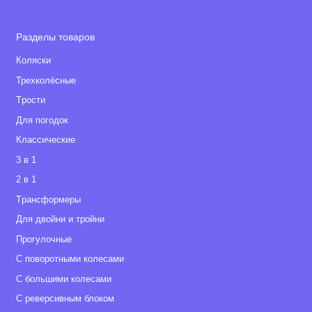
Разделы товаров
Коляски
Трехколёсные
Tрости
Для погодок
Классические
3 в 1
2 в 1
Tрансформеры
Для двойни и тройни
Прогулочные
С поворотными колесами
С большими колесами
С реверсивным блоком