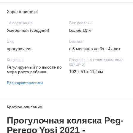
Характеристики
1Амортизация
Вес коляски
Умеренная (средняя)
Более 10 кг
Вид
Возраст
прогулочная
с 6 месяцев до 3х - 4х лет
Капюшон
Размеры в разложенном виде
(Д×Ш×В)
Регулируемый по высоте по
102 х 51 х 112 см
мере роста ребенка
Все характеристики
Краткое описание
Прогулочная коляска Peg-
Perego Ypsi 2021 -