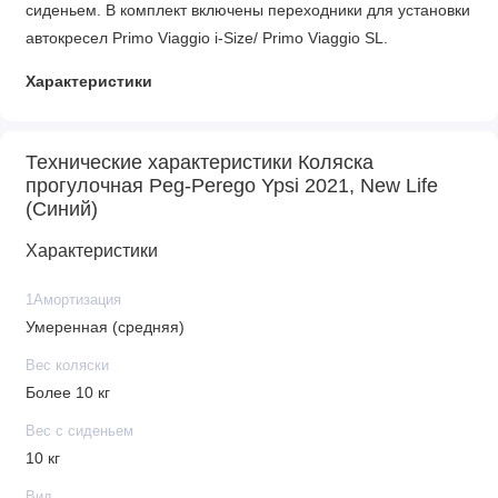
сиденьем. В комплект включены переходники для установки
автокресел Primo Viaggio i-Size/ Primo Viaggio SL.
Характеристики
• Внутренние размеры блока: сидение - 23 х 30 см, спинка -
30 х 48 см
Технические характеристики Коляска
• Количество колес: 4
прогулочная Peg-Perego Ypsi 2021, New Life
(Синий)
• Диаметр колёс передние / задние: 17,5 / 26 см
• Ширина шасси: 51 см
Характеристики
• Максимальный градус наклона спинки: 150
• Регулировка ручки
1Амортизация
• Сетчатая грузовая корзина
Умеренная (средняя)
• Регулируемая спинка: 3 положения
Вес коляски
• Амортизация: пружинная
Более 10 кг
• Возможность установить автокресло
• Поворотные колеса с фиксацией
Вес с сиденьем
• Тормозная система: ножная, синхронизированная
10 кг
• Механизм сложения: книжка
Вид