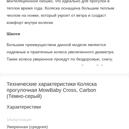
вентиляционное окошко, что идеально для прогулок в
теплое время года. Коляска оснащена большим теплым
чехлом на ножки, который укроет от ветра и создаст
комфорт внутри коляски.
Шасси
Большим преимуществом данной модели являются
надежные и практичные колеса увеличенного диаметра.
Такие колеса уверенное проедут по бездорожью, снегу,
песку и позволят насладиться прогулкой по любой
местности. Сложение коляски осуществляется одной рукой
до компактных размеров, что позволит путешествовать с
Технические характеристики Коляска
моделью или брать ее в поездках на машине.
прогулочная MowBaby Cross, Carbon
(Темно-серый)
Характеристики
Характеристики
Прогулочный блок
1Амортизация
Умеренная (средняя)
• Горизонтальное положение для сладкого сна