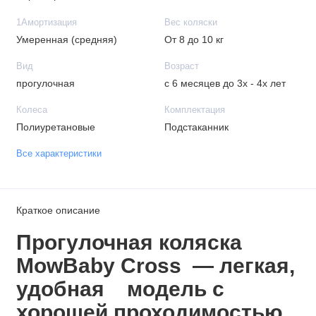
1Амортизация
Вес коляски
Умеренная (средняя)
От 8 до 10 кг
Вид
Возраст
прогулочная
с 6 месяцев до 3х - 4х лет
Колеса
Комплектация
Полиуретановые
Подстаканник
Все характеристики
Краткое описание
Прогулочная коляска
MowBaby Cross — легкая,
удобная модель с
хорошей проходимостью