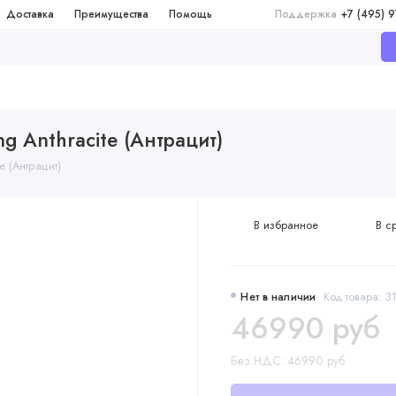
Доставка
Преимущества
Помощь
Поддержка
+7 (495) 
g Anthracite (Антрацит)
e (Антрацит)
В избранное
В с
Нет в наличии
Код товара: 3
46990 руб
Без НДС: 46990 руб