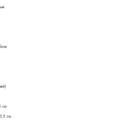
вые
блок
ией)
5 см
3,5 см