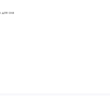
м для сна
 уведомления покупателя вносить изменения в конструкцию,
учшения его свойств.