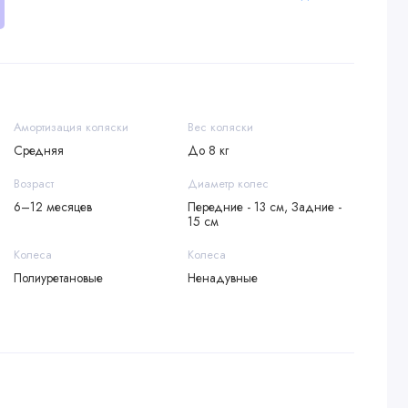
Амортизация коляски
Вес коляски
Средняя
До 8 кг
Возраст
Диаметр колес
6–12 месяцев
Передние - 13 см, Задние -
15 см
Колеса
Колеса
Полиуретановые
Ненадувные