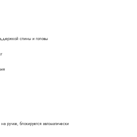
оддержкой спины и головы
кг
ния
на ручке, блокируется автоматически