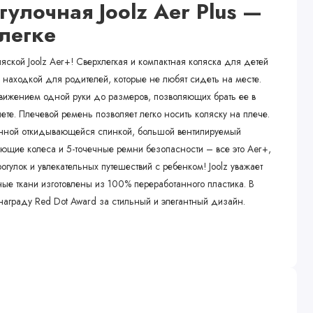
улочная Joolz Aer Plus —
алегке
ляской Joolz Aer+! Сверхлегкая и компактная коляска для детей
 находкой для родителей, которые не любят сидеть на месте.
вижением одной руки до размеров, позволяющих брать ее в
ете. Плечевой ремень позволяет легко носить коляску на плече.
нной откидывающейся спинкой, большой вентилируемый
ующие колеса и 5-точечные ремни безопасности – все это Aer+,
гулок и увлекательных путешествий с ребенком! Joolz уважает
ные ткани изготовлены из 100% переработанного пластика. В
 награду Red Dot Award за стильный и элегантный дизайн.