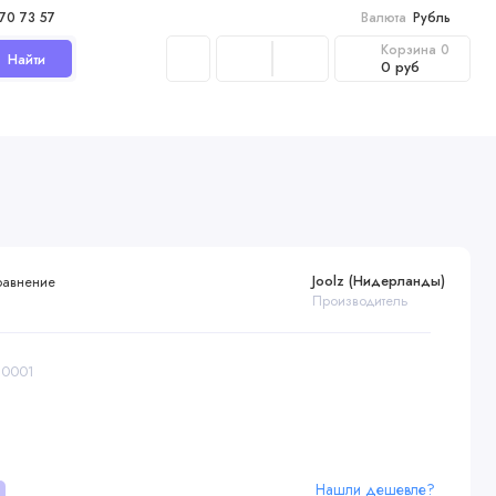
970 73 57
Валюта
Рубль
Корзина
0
Найти
0 руб
Joolz (Нидерланды)
равнение
Производитель
10001
Нашли дешевле?