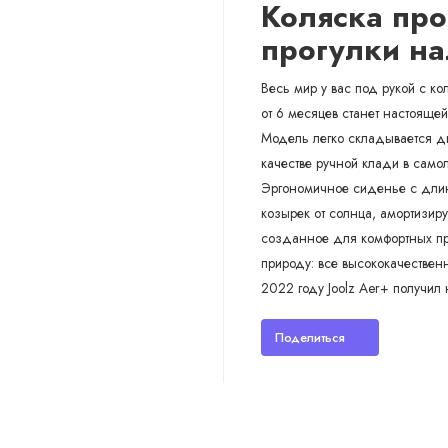
Коляска прог
прогулки н
Весь мир у вас под рукой с ко
от 6 месяцев станет настоящей
Модель легко складывается д
качестве ручной клади в самол
Эргономичное сиденье с дли
козырек от солнца, амортизир
созданное для комфортных про
природу: все высококачествен
2022 году Joolz Aer+ получил
Поделиться