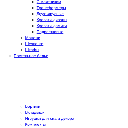
С маятником
Трансформеры
Двухъярусные
Кровати-диваны
Кровати-домики
Подростковые
Манежи
Шезлонги
Шкафы
Постельное белье
Бортики
Вкладыши
Игрушки для сна и декора
Комплекты