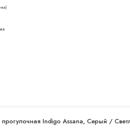
нка)
вка
 прогулочная Indigo Assana, Серый / Све