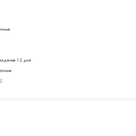
лочные
жидание 1-2 дня
зонные
)