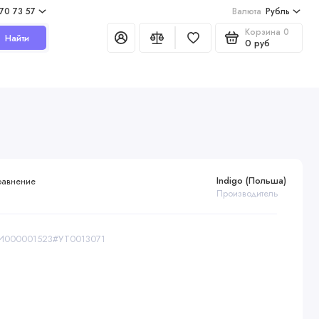
970 73 57
Валюта
Рубль
Корзина
0
Найти
0 руб
Indigo (Польша)
равнение
Производитель
 АИ000001523#УТ0013071