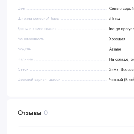
Цвет
Светло-серый
Ширина колесной базы
56 см
Бренд и комплектация
Indigo прогу
Маневренность
Хорошая
Модель
Assana
Наличие
На складе, о
Сезон
Зима, Всесе
Цветовой вариант шасси
Черный (Black
Отзывы
0