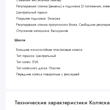
• Регулируемая спинка (ремень) и подножка (3 положения, клее
• Центральный тормоз
• Покрытие подножки: Экокожа
• Регулируемая спинка прогулочного блока: Свободная регулиро
• Опускание капюшона: Бесшумное
Шасси
• Большие износостойкие пластиковые колеса
• Тип тормоза: Центральный
• Тип колес: EVA
• Тип колесного диска: Пластик
• Передние колеса поворотные с фиксацией
Комплектация
• Накидка на ножки
Технические характеристики Коляска
• Корзина для багажа