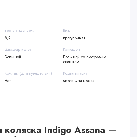
Вес с сиденьем
Вид
8,9
прогулочная
Диаметр колес
Капюшон
Большой
Большой со смотровым
окошком
Компакт (для путешествий)
Комплектация
Нет
чехол для ножек
 коляска Indigo Assana —