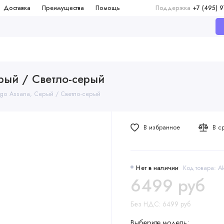
Доставка
Преимущества
Помощь
Поддержка
+7 (495) 
ерый / Светло-серый
igo Assana, Серый / Светло-серый
В избранное
В с
Нет в наличии
Код товара:
6499 руб
Без НДС: 6499 руб
Выберите модель: